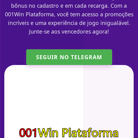
bônus no cadastro e em cada recarga. Com a
001Win Plataforma, você tem acesso a promoções
incríveis e uma experiência de jogo inigualável.
Junte-se aos vencedores agora!
SEGUIR NO TELEGRAM