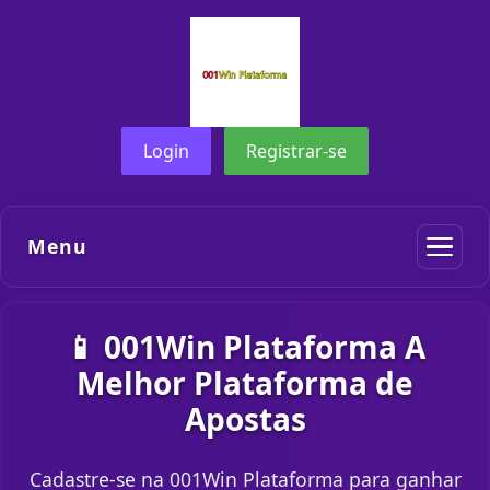
Login
Registrar-se
Menu
📱 001Win Plataforma A
Melhor Plataforma de
Apostas
Cadastre-se na 001Win Plataforma para ganhar